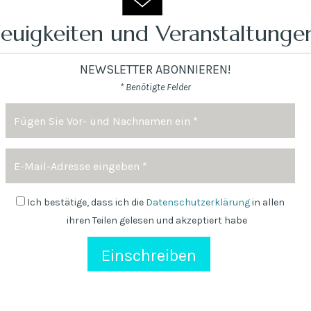
euigkeiten und Veranstaltungen
NEWSLETTER ABONNIEREN!
* Benötigte Felder
Name
und
Nachname
E-
*
mail
Adresse
Newsletter
Ich bestätige, dass ich die
Datenschutzerklärung
in allen
ihren Teilen gelesen und akzeptiert habe