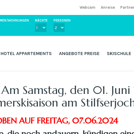
Webcam
Anreise
Partne
IMMER/WOHNUNGEN
NÄCHTE
PERSONEN
HOTEL APPARTEMENTS
ANGEBOTE PREISE
SKISCHULE
Am Samstag, den 01. Juni
erskisaison am Stilfserjoc
EN AUF FREITAG, 07.06.2024
le, die noch andauern, kündigen ein