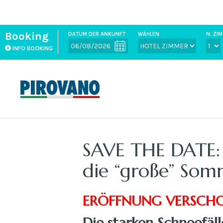
Booking
DATUM DER ANKUNFT
WÄHLEN
N. Z
INFO BOOKING
SAVE THE DATE: 
die “große” Somm
ERÖFFNUNG VERSCHOB
Die starken Schneefäl