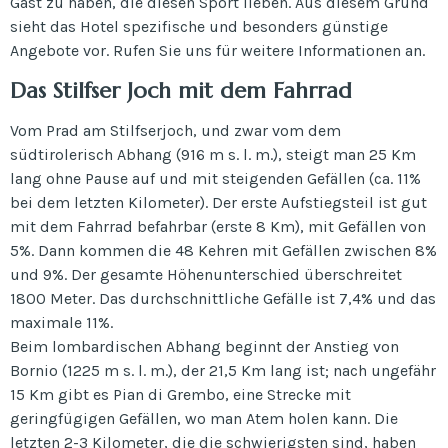
Gast zu haben, die diesen Sport lieben. Aus diesem Grund
sieht das Hotel spezifische und besonders günstige
Angebote vor. Rufen Sie uns für weitere Informationen an.
Das Stilfser Joch mit dem Fahrrad
Vom Prad am Stilfserjoch, und zwar vom dem
südtirolerisch Abhang (916 m s. l. m.), steigt man 25 Km
lang ohne Pause auf und mit steigenden Gefällen (ca. 11%
bei dem letzten Kilometer). Der erste Aufstiegsteil ist gut
mit dem Fahrrad befahrbar (erste 8 Km), mit Gefällen von
5%. Dann kommen die 48 Kehren mit Gefällen zwischen 8%
und 9%. Der gesamte Höhenunterschied überschreitet
1800 Meter. Das durchschnittliche Gefälle ist 7,4% und das
maximale 11%.
Beim lombardischen Abhang beginnt der Anstieg von
Bornio (1225 m s. l. m.), der 21,5 Km lang ist; nach ungefähr
15 Km gibt es Pian di Grembo, eine Strecke mit
geringfügigen Gefällen, wo man Atem holen kann. Die
letzten 2-3 Kilometer, die die schwierigsten sind, haben