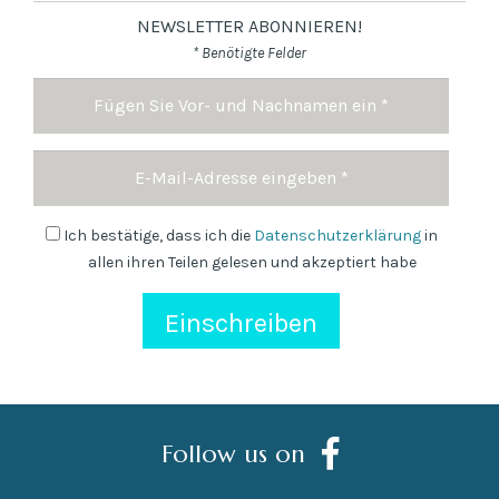
NEWSLETTER ABONNIEREN!
* Benötigte Felder
Name
und
Nachname
E-
*
mail
Adresse
Newsletter
Ich bestätige, dass ich die
Datenschutzerklärung
in
allen ihren Teilen gelesen und akzeptiert habe
Follow us on