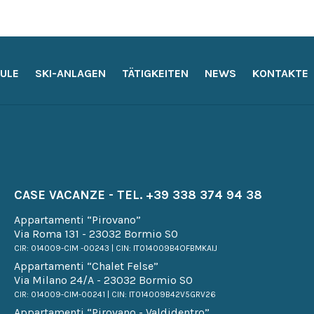
ULE
SKI-ANLAGEN
TÄTIGKEITEN
NEWS
KONTAKTE
CASE VACANZE - TEL.
+39 338 374 94 38
Appartamenti “Pirovano”
Via Roma 131 - 23032 Bormio SO
CIR: 014009-CIM -00243 | CIN: IT014009B4OFBMKAIJ
Appartamenti “Chalet Felse”
Via Milano 24/A - 23032 Bormio SO
CIR: 014009-CIM-00241 | CIN: IT014009B42V5GRV26
Appartamenti “Pirovano - Valdidentro”