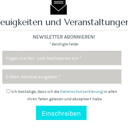
euigkeiten und Veranstaltungen
NEWSLETTER ABONNIEREN!
* Benötigte Felder
Name
und
Nachname
E-
*
mail
Adresse
Newsletter
Ich bestätige, dass ich die
Datenschutzerklärung
in allen
ihren Teilen gelesen und akzeptiert habe