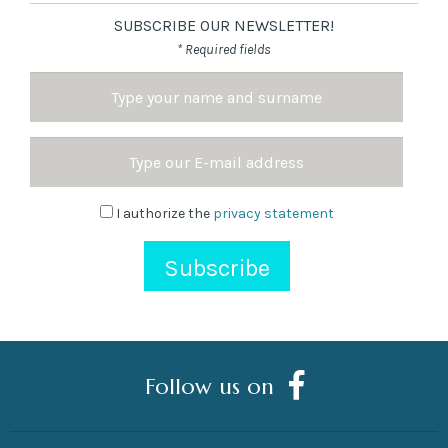
SUBSCRIBE OUR NEWSLETTER!
* Required fields
Name
and
Surname
Email
Address
Newsletter
I authorize the
privacy statement
Follow us on