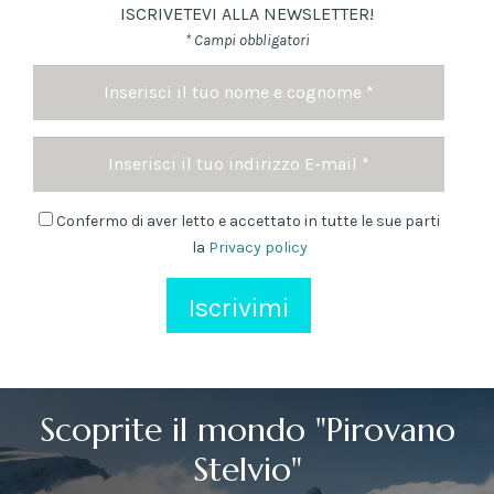
ISCRIVETEVI ALLA NEWSLETTER!
* Campi obbligatori
Nome
e
cognome
Indirizzo
*
Email
Newsletter
Confermo di aver letto e accettato in tutte le sue parti
la
Privacy policy
Scoprite il mondo "Pirovano
Stelvio"