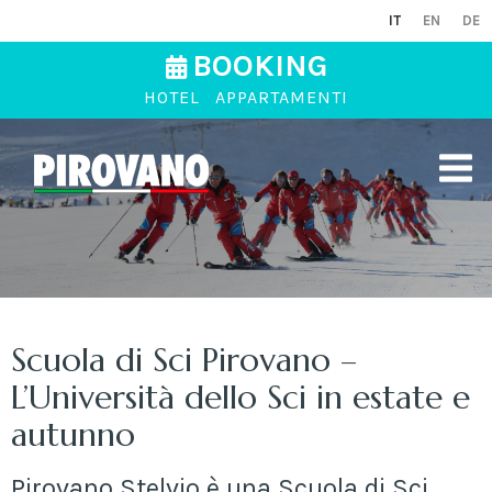
IT
EN
DE
BOOKING
HOTEL
APPARTAMENTI
Scuola di Sci Pirovano –
L’Università dello Sci in estate e
autunno
Pirovano Stelvio è una Scuola di Sci