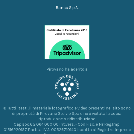
Banca S.p.A.
Pirovano ha aderito a
© Tutti i testi, il materiale fotografico e video presenti nel sito sono
di proprietà di Pirovano Stelvio Spa e ne è vietata la copia,
riproduzione o ridistribuzione.
Cap.soc.€ 2.064.000,00 int.vers. - Cod Fisc. e Nr.Reg.Imp.
01516220157 Partita I.V.A .00526710140 Iscritta al Registro Imprese