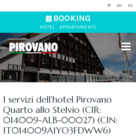
IT
EN
DE
BOOKING
HOTEL
APPARTAMENTI
I servizi dell’hotel Pirovano
Quarto allo Stelvio (CIR:
014009-ALB-00027) (CIN:
IT014009A1YO3FDWW6)