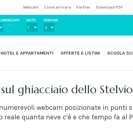
Webcam
Come arrivare
Partner
Download PDF
CAMERE/APP.
NOTTI
PERSONE
HOTEL E APPARTAMENTI
OFFERTE E LISTINI
SCUOLA SC
ul ghiacciaio dello Stelvio
nnumerevoli webcam posizionate in punti st
 reale quanta neve c’è e che tempo fa al P