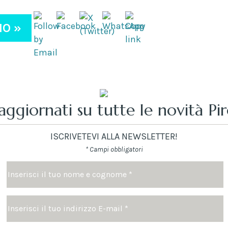
IO »
aggiornati su tutte le novità Pi
ISCRIVETEVI ALLA NEWSLETTER!
* Campi obbligatori
Nome
e
cognome
Indirizzo
*
Email