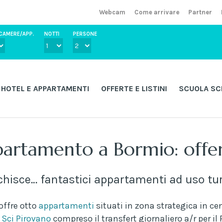
Webcam
Come arrivare
Partner
CAMERE/APP.
NOTTI
PERSONE
HOTEL E APPARTAMENTI
OFFERTE E LISTINI
SCUOLA SC
artamento a Bormio: offer
cchisce… fantastici appartamenti ad uso tur
offre otto
appartamenti
situati in zona strategica in ce
 Sci Pirovano
compreso il transfert giornaliero a/r per il 