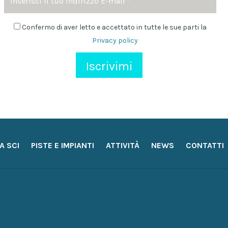
*
Email
Newsletter
Confermo di aver letto e accettato in tutte le sue parti la
Privacy policy
A SCI
PISTE E IMPIANTI
ATTIVITÀ
NEWS
CONTATTI