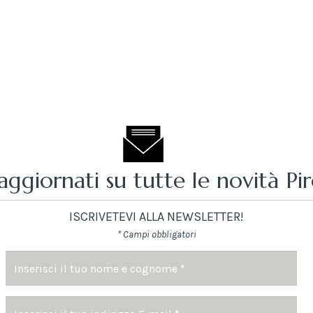
aggiornati su tutte le novità Pi
ISCRIVETEVI ALLA NEWSLETTER!
* Campi obbligatori
Nome
e
cognome
Indirizzo