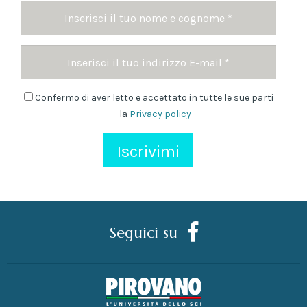
Nome
e
cognome
Indirizzo
*
Email
Newsletter
Confermo di aver letto e accettato in tutte le sue parti
la
Privacy policy
Seguici su