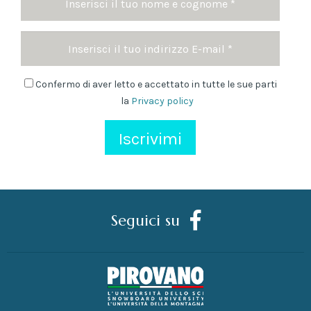
e
cognome
Indirizzo
*
Email
Newsletter
Confermo di aver letto e accettato in tutte le sue parti
la
Privacy policy
Seguici su