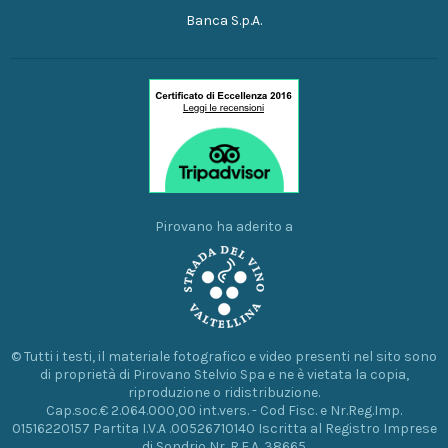
Banca S.p.A.
Pirovano ha aderito a
© Tutti i testi, il materiale fotografico e video presenti nel sito sono
di proprietà di Pirovano Stelvio Spa e ne è vietata la copia,
riproduzione o ridistribuzione.
Cap.soc.€ 2.064.000,00 int.vers. - Cod Fisc. e Nr.Reg.Imp.
01516220157 Partita I.V.A .00526710140 Iscritta al Registro Imprese
di Sondrio Nr. R.E.A. 38665