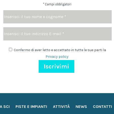
* Campi obbligatori
Nome
e
cognome
Indirizzo
*
Email
Newsletter
Confermo di aver letto e accettato in tutte le sue parti la
Privacy policy
A SCI
PISTE E IMPIANTI
ATTIVITÀ
NEWS
CONTATTI