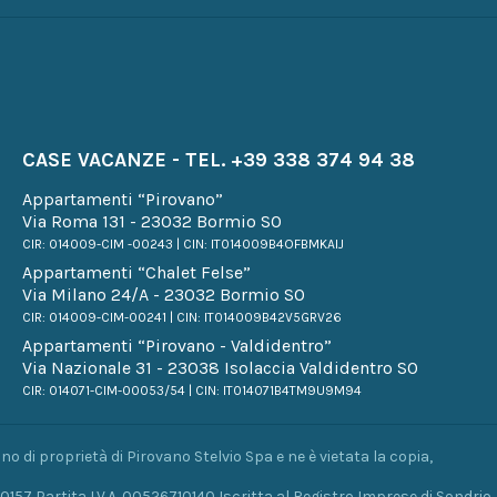
CASE VACANZE - TEL.
+39 338 374 94 38
Appartamenti “Pirovano”
Via Roma 131 - 23032 Bormio SO
CIR: 014009-CIM -00243 | CIN: IT014009B4OFBMKAIJ
Appartamenti “Chalet Felse”
Via Milano 24/A - 23032 Bormio SO
CIR: 014009-CIM-00241 | CIN: IT014009B42V5GRV26
Appartamenti “Pirovano - Valdidentro”
Via Nazionale 31 - 23038 Isolaccia Valdidentro SO
CIR: 014071-CIM-00053/54 | CIN: IT014071B4TM9U9M94
sono di proprietà di Pirovano Stelvio Spa e ne è vietata la copia,
20157 Partita I.V.A .00526710140 Iscritta al Registro Imprese di Sondrio