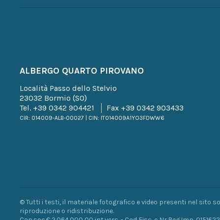
ALBERGO QUARTO PIROVANO
Località Passo dello Stelvio
23032 Bormio (SO)
Tel.
+39 0342 904421
Fax +39 0342 903433
CIR: 014009-ALB-00027 | CIN: IT014009A1YO3FDWW6
© Tutti i testi, il materiale fotografico e video presenti nel sito 
riproduzione o ridistribuzione.
Cap.soc.€ 2.064.000,00 int.vers. - Cod Fisc. e Nr.Reg.Imp. 015162