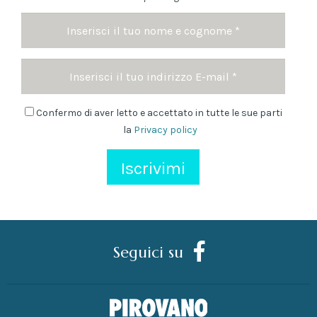
Nome
e
cognome
Indirizzo
*
Email
Newsletter
Confermo di aver letto e accettato in tutte le sue parti
la
Privacy policy
Seguici su